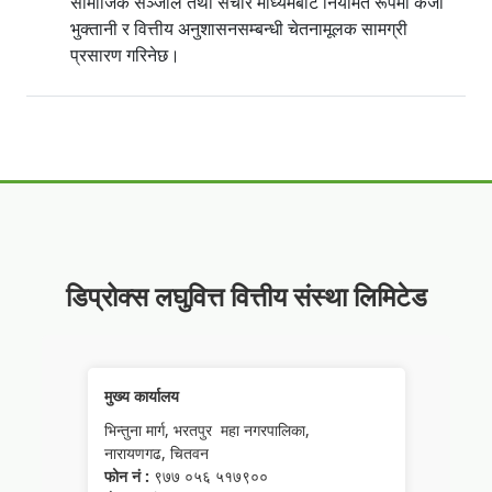
सामाजिक सञ्जाल तथा संचार माध्यमबाट नियमित रूपमा कर्जा
भुक्तानी र वित्तीय अनुशासनसम्बन्धी चेतनामूलक सामग्री
प्रसारण गरिनेछ।
डिप्रोक्स लघुवित्त वित्तीय संस्था लिमिटेड
मुख्य कार्यालय
भिन्तुना मार्ग, भरतपुर महा नगरपालिका,
नारायणगढ, चितवन
फोन नं :
९७७ ०५६ ५१७९००